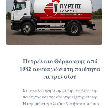
Πετρέλαιο Θέρμανσης από
1982 ασυναγώνιστη
ποιότητα
πετρελαίου
Στην καλύτερη τιμή, με την εγγύηση της
ποιότητας και της άριστης εξυπηρέτησης
αγορά πετρελαίου
"Η
δεν ήταν ποτέ πιο