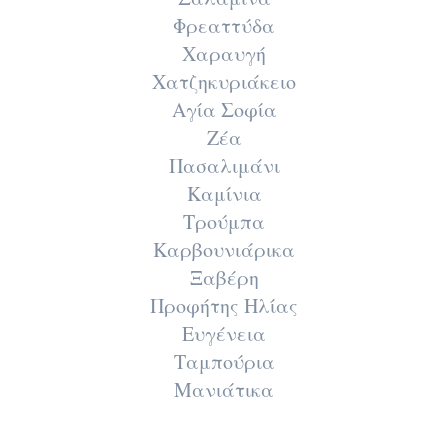
Φρεαττύδα
Χαραυγή
Χατζηκυριάκειο
Αγία Σοφία
Ζέα
Πασαλιμάνι
Καμίνια
Τρούμπα
Καρβουνιάρικα
Ξαβέρη
Προφήτης Ηλίας
Ευγένεια
Ταμπούρια
Μανιάτικα