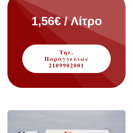
1,56€ / Λίτρο
Τηλ.
Παραγγελιών
2109902001