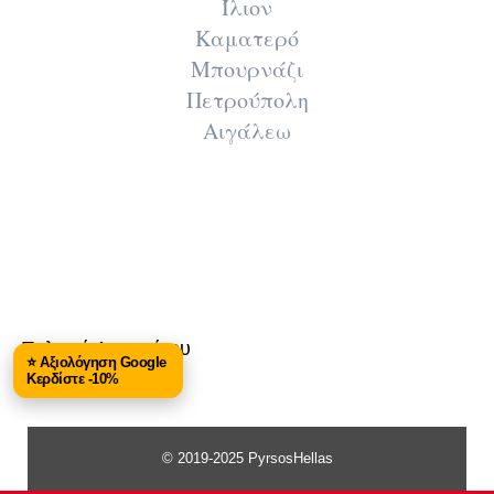
Ίλιον
Καματερό
Μπουρνάζι
Πετρούπολη
Αιγάλεω
Πολιτική Απορρήτου
⭐ Αξιολόγηση Google
Κερδίστε -10%
© 2019-2025 PyrsosHellas