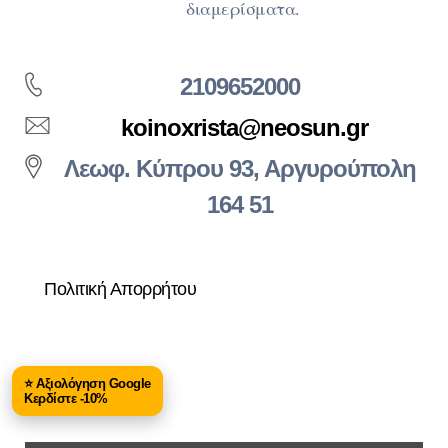
διαμερίσματα.
2109652000
koinoxrista@neosun.gr
Λεωφ. Κύπρου 93, Αργυρούπολη
164 51
Πολιτική Απορρήτου
⭐ Αξιολόγηση Google
Κερδίστε -10%