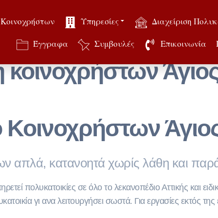
 Κοινοχρήστων
Υπηρεσίες
Διαχείριση Πολυκ
Έγγραφα
Συμβουλές
Επικοινωνία
 κοινοχρήστων Άγιο
ο Κοινοχρήστων Άγιο
ν απλά, κατανοητά χωρίς λάθη και πα
ετεί πολυκατοικίες σε όλο το λεκανοπέδιο Αττικής και ειδικ
λυκατοικία γι ανα λειτουργήσει σωστά. Για εργασίες εκτός τ