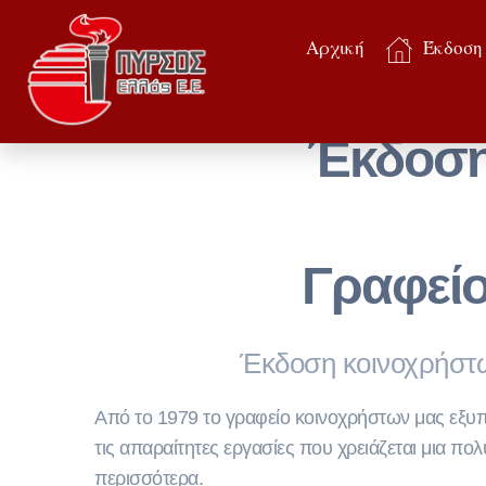
Αρχική
Έκδοση
Έκδοση
Γραφεί
Έκδοση κοινοχρήστω
Από το 1979 το γραφείο κοινοχρήστων μας εξυπηρ
τις απαραίτητες εργασίες που χρειάζεται μια πο
περισσότερα.