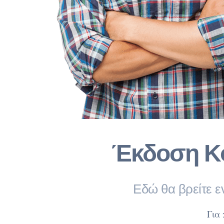
Έκδοση Κο
Εδώ θα βρείτε ε
Για