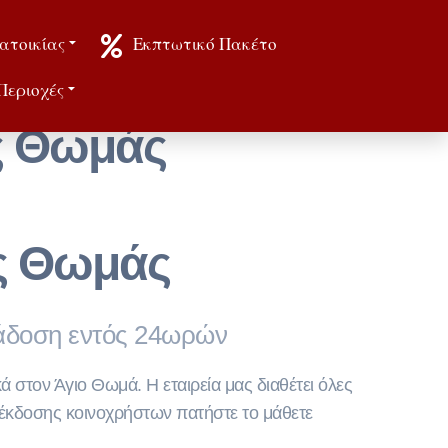
ατοικίας
Εκπτωτικό Πακέτο
Περιοχές
ς Θωμάς
ς Θωμάς
ράδοση εντός 24ωρών
ά στον Άγιο Θωμά. Η εταιρεία μας διαθέτει όλες
ης έκδοσης κοινοχρήστων πατήστε το μάθετε