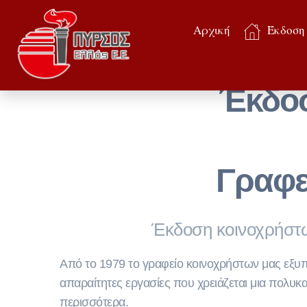
Αρχική
Έκδοση
Έκδοσ
Γραφε
Έκδοση κοινοχρήστω
Από το 1979 το γραφείο κοινοχρήστων μας εξυπηρε
απαραίτητες εργασίες που χρειάζεται μια πολυκα
περισσότερα.