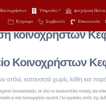
 Κοινοχρήστων
Υπηρεσίες
Διαχείριση Πολυκ
Έγγραφα
Συμβουλές
Επικοινωνία
η κοινοχρήστων Κε
ίο Κοινοχρήστων Κε
ν απλά, κατανοητά χωρίς λάθη και πα
τεί πολυκατοικίες σε όλο το λεκανοπέδιο Αττικής και ειδικά
τοικία γι ανα λειτουργήσει σωστά. Για εργασίες εκτός της 