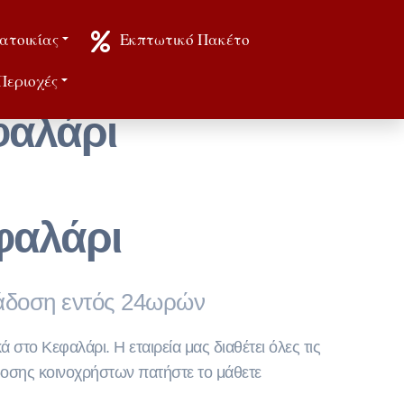
ατοικίας
Εκπτωτικό Πακέτο
Περιοχές
φαλάρι
φαλάρι
ράδοση εντός 24ωρών
 στο Κεφαλάρι. Η εταιρεία μας διαθέτει όλες τις
έκδοσης κοινοχρήστων πατήστε το μάθετε