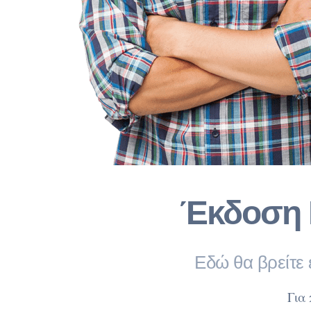
Έκδοση 
Εδώ θα βρείτε 
Για