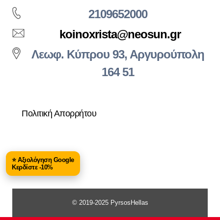
2109652000
koinoxrista@neosun.gr
Λεωφ. Κύπρου 93, Αργυρούπολη
164 51
Πολιτική Απορρήτου
⭐ Αξιολόγηση Google
Κερδίστε -10%
© 2019-2025 PyrsosHellas