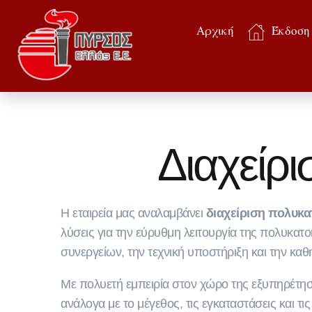
Αρχική
Έκδοση
Διαχείρ
Η εταιρεία μας αναλαμβάνει
διαχείριση πολυκα
λύσεις για την εύρυθμη λειτουργία της πολυκατο
συνεργείων, την τεχνική υποστήριξη και την καθη
Με πολυετή εμπειρία στον χώρο της εξυπηρέτηση
ανάλογα με το μέγεθος, τις εγκαταστάσεις και τι