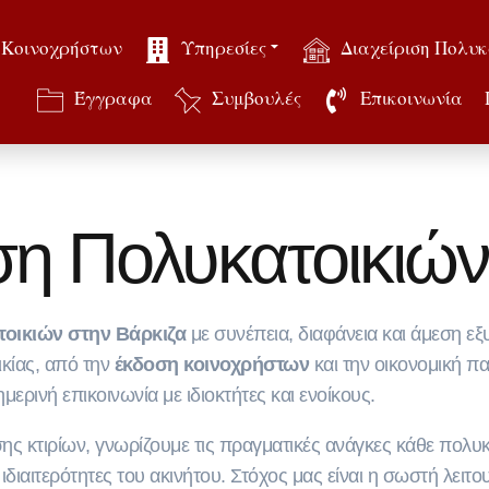
 Κοινοχρήστων
Υπηρεσίες
Διαχείριση Πολυκ
Έγγραφα
Συμβουλές
Επικοινωνία
ιση Πολυκατοικιών
τοικιών στην Βάρκιζα
με συνέπεια, διαφάνεια και άμεση
ικίας, από την
έκδοση κοινοχρήστων
και την οικονομική π
μερινή επικοινωνία με ιδιοκτήτες και ενοίκους.
ς κτιρίων, γνωρίζουμε τις πραγματικές ανάγκες κάθε πολυκ
ς ιδιαιτερότητες του ακινήτου. Στόχος μας είναι η σωστή λειτ