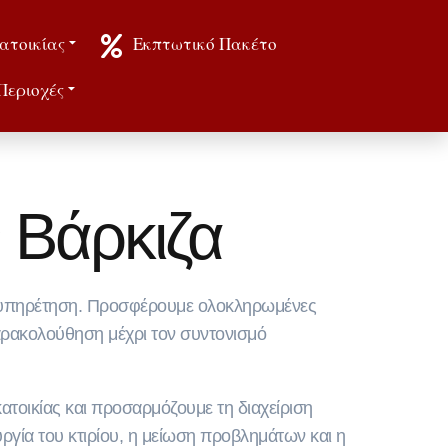
ατοικίας
Εκπτωτικό Πακέτο
Περιοχές
 Βάρκιζα
 εξυπηρέτηση. Προσφέρουμε ολοκληρωμένες
αρακολούθηση μέχρι τον συντονισμό
ατοικίας και προσαρμόζουμε τη διαχείριση
ουργία του κτιρίου, η μείωση προβλημάτων και η