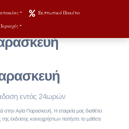
ατοικίας
Εκπτωτικό Πακέτο
Περιοχές
Παρασκευή
Παρασκευή
ράδοση εντός 24ωρών
ά στην Αγία Παρασκευή. Η εταιρεία μας διαθέτει
τός της έκδοσης κοινοχρήστων πατήστε το μάθετε