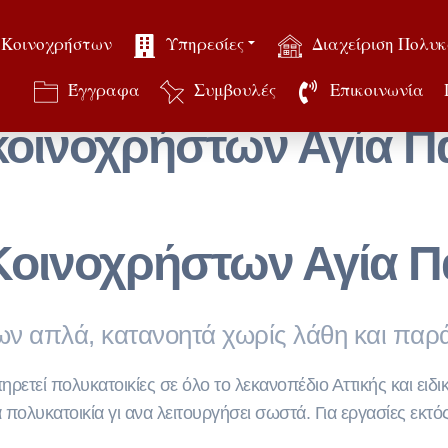
 Κοινοχρήστων
Υπηρεσίες
Διαχείριση Πολυκ
Έγγραφα
Συμβουλές
Επικοινωνία
οινοχρήστων Αγία 
Κοινοχρήστων Αγία 
ν απλά, κατανοητά χωρίς λάθη και πα
ετεί πολυκατοικίες σε όλο το λεκανοπέδιο Αττικής και ειδικ
ια πολυκατοικία γι ανα λειτουργήσει σωστά. Για εργασίες εκ