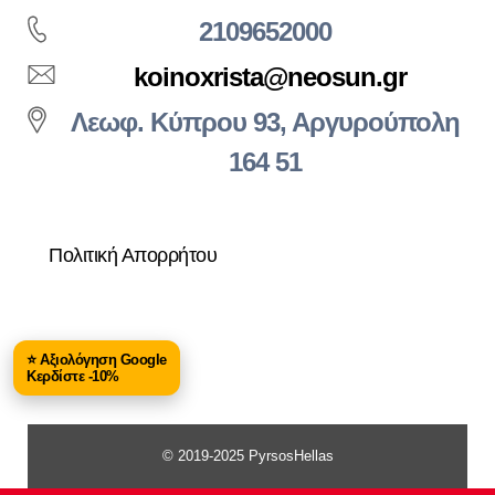
2109652000
koinoxrista@neosun.gr
Λεωφ. Κύπρου 93, Αργυρούπολη
164 51
Πολιτική Απορρήτου
⭐ Αξιολόγηση Google
Κερδίστε -10%
© 2019-2025 PyrsosHellas